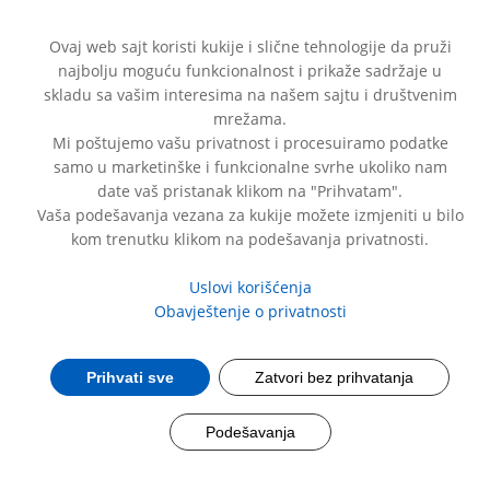
Ovaj web sajt koristi kukije i slične tehnologije da pruži
najbolju moguću funkcionalnost i prikaže sadržaje u
skladu sa vašim interesima na našem sajtu i društvenim
mrežama.
Mi poštujemo vašu privatnost i procesuiramo podatke
samo u marketinške i funkcionalne svrhe ukoliko nam
date vaš pristanak klikom na "Prihvatam".
Vaša podešavanja vezana za kukije možete izmjeniti u bilo
kom trenutku klikom na podešavanja privatnosti.
Uslovi korišćenja
Obavještenje o privatnosti
Prihvati sve
Zatvori bez prihvatanja
Magnetrans® DEPOT
Podešavanja
ZA TRENUTNO I DUGOTRAJNO SNABDIJEVANJE