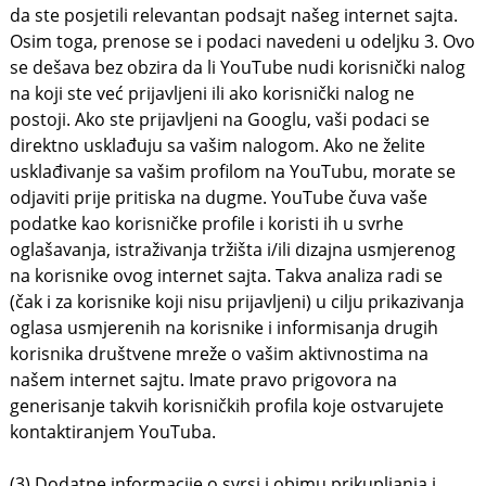
da ste posjetili relevantan podsajt našeg internet sajta.
Osim toga, prenose se i podaci navedeni u odeljku 3. Ovo
se dešava bez obzira da li YouTube nudi korisnički nalog
na koji ste već prijavljeni ili ako korisnički nalog ne
postoji. Ako ste prijavljeni na Googlu, vaši podaci se
direktno usklađuju sa vašim nalogom. Ako ne želite
usklađivanje sa vašim profilom na YouTubu, morate se
odjaviti prije pritiska na dugme. YouTube čuva vaše
podatke kao korisničke profile i koristi ih u svrhe
oglašavanja, istraživanja tržišta i/ili dizajna usmjerenog
na korisnike ovog internet sajta. Takva analiza radi se
(čak i za korisnike koji nisu prijavljeni) u cilju prikazivanja
oglasa usmjerenih na korisnike i informisanja drugih
korisnika društvene mreže o vašim aktivnostima na
našem internet sajtu. Imate pravo prigovora na
generisanje takvih korisničkih profila koje ostvarujete
kontaktiranjem YouTuba.
(3) Dodatne informacije o svrsi i obimu prikupljanja i