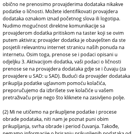
obično ne prenosimo provajderima dodataka nikakve
podatke o ličnosti. Možete identifikovati provajdera
dodataka oznakom iznad početnog slova ili logotipa.
Nudimo mogućnost direktne komunikacije sa
provajderom dodatka pritiskom na taster koji se ovim
putem aktivira; provajder dodatka je obavješten da ste
posjetili relevantnu internet stranicu naših ponuda na
internetu. Osim toga, prenose se i podaci opisani u
odjeljku 3. Aktivacijom dodatka, vaši podaci o ličnosti
prenose se na provajdera dodataka gdje se i čuvaju (za
provajdere u SAD: u SAD). Budući da provajder dodataka
prikuplja podatke uglavnom pomoću kolačića,
preporučujemo da izbrišete sve kolačiće u vašem
pretraživaču prije nego što kliknete na zasivljeno polje.
(2) Mi ne utičemo na prikupljene podatke i procese
obrade podataka, niti nam je poznat puni obim
prikupljanja, svrha obrade i period čuvanja. Takođe,
nemamo informacije o brisanju prikupljenih podataka od