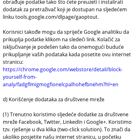
obrađuje podatke tako što ćete preuzeti i instalirati
dodatak za pretraživač koji je dostupan na sljedećem
linku tools.google.com/dlpage/gaoptout.
Korisnici takođe mogu da spriječe Google analitiku da
prikuplja podatke klikom na sledeći link. Kolačić za
isključivanje je podešen tako da onemogući buduće
prikupljanje vaših podataka kada posetite ovu internet
stranicu:
https://chrome.google.com/webstore/detail/block-
yourself-from-
analy/fadgflmigmogfionelcpalhohefbnehm?hl=en
d) Korišćenje dodataka za društvene mreže
(1) Trenutno koristimo sljedeće dodatke za društvene
mreže Facebook, Twitter, LinkedIn i Google+. Koristimo
tzv. rješenje u dva klika (two-click solution). To znači da
ukoliko posjetite našu internet stranicu, u početku