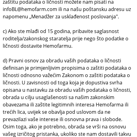
zaštitu podataka o ličnosti možete nam pisati na
infoBL@hemofarm.com ili na našu poštansku adresu uz
napomenu „Menadžer za usklađenost poslovanja".
c) Ako ste mlađi od 15 godina, pribavite saglasnost
roditelja/zakonskog staratelja prije nego što podatke o
ličnosti dostavite Hemofarmu.
d) Pravni osnov za obradu vaših podataka o ličnosti
definisan je primjenljivim propisima o zaštiti podataka o
ličnosti odnosno važećim Zakonom o zaštiti podataka o
ličnosti. U zavisnosti od toga koja je dopustiva svrha
opisana u nastavku za obradu vaših podataka o ličnosti,
obrada u cilju usaglašenosti sa našim zakonskim
obavezama ili zaštite legitimnih interesa Hemofarma ili
trećih lica, uvijek se obavlja pod uslovom da ne
prevazilazi vaše interese ili osnovna prava i slobode.
Osim toga, ako je potrebno, obrada se vrši na osnovu
vašeg izričitog pristanka, ukoliko ste nam dostavili takvu