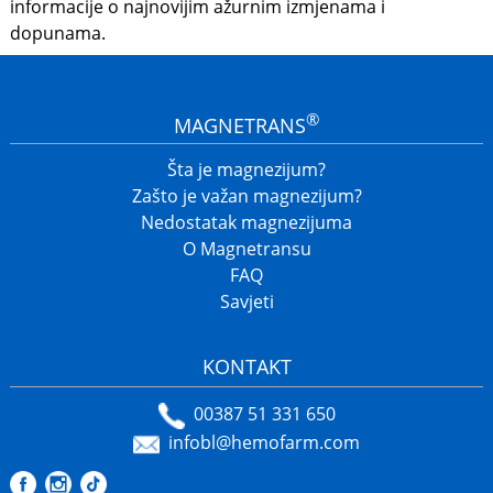
informacije o najnovijim ažurnim izmjenama i
dopunama.
®
MAGNETRANS
Šta je magnezijum?
Zašto je važan magnezijum?
Nedostatak magnezijuma
O Magnetransu
FAQ
Savjeti
KONTAKT
00387 51 331 650
infobl@hemofarm.com