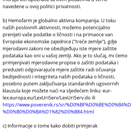
navedene u ovoj politici privatnosti.
b) Hemofarm je globalno aktivna kompanija. U toku
naših poslovnih aktivnosti, možemo potencijalno
prenijeti vaše podatke o ličnosti i na primaoce van
Evropske ekonomske zajednice ("treće zemlje"), gdje
mjerodavni zakoni ne obezbjeđuju iste mjere zaštite
podataka kao oni u vašoj zemlji. Ako je to slučaj, mi ćemo
primjenjivati mjerodavne propise o zaštiti podataka i
preduzeti odgovarajuće mjere zaštite radi očuvanja
bezbjednosti i integriteta naših podataka o ličnosti,
posebno putem zaključivanja standardnih ugovornih
klauzula koje možete naći na sljedećem linku: eur-
lex.europa.eu/LexUriServ/LexUriServ.do ili
https://www.poverenik.rs/sr/%D0%BF%D0%BE%D0
%D0%B0%D0%BA%D1%82%D0%B84.html
c) Informacije o tome kako dobiti primjerak