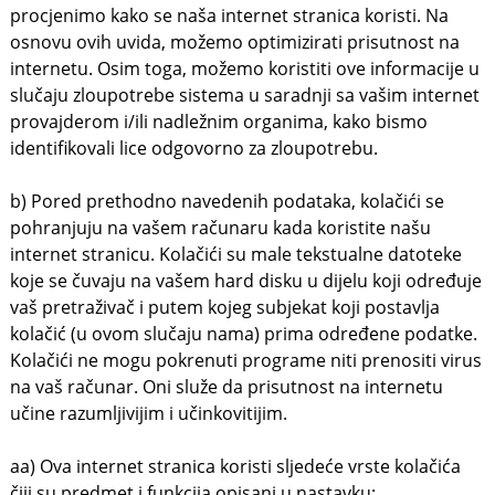
procjenimo kako se naša internet stranica koristi. Na
osnovu ovih uvida, možemo optimizirati prisutnost na
internetu. Osim toga, možemo koristiti ove informacije u
slučaju zloupotrebe sistema u saradnji sa vašim internet
provajderom i/ili nadležnim organima, kako bismo
identifikovali lice odgovorno za zloupotrebu.
b) Pored prethodno navedenih podataka, kolačići se
pohranjuju na vašem računaru kada koristite našu
internet stranicu. Kolačići su male tekstualne datoteke
koje se čuvaju na vašem hard disku u dijelu koji određuje
vaš pretraživač i putem kojeg subjekat koji postavlja
kolačić (u ovom slučaju nama) prima određene podatke.
Kolačići ne mogu pokrenuti programe niti prenositi virus
na vaš računar. Oni služe da prisutnost na internetu
učine razumljivijim i učinkovitijim.
aa) Ova internet stranica koristi sljedeće vrste kolačića
čiji su predmet i funkcija opisani u nastavku: