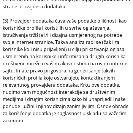
strane provajdera dodataka.
(3) Provajder dodataka čuva vaše podatke o ličnosti kao
korisničke profile i koristi ih u svrhe oglašavanja,
istraživanja tržišta i/ili dizajna usmjerenog na potrebe
svoje internet stranice. Takva analiza radi se (čak i za
korisnike koji nisu prijavljeni) u cilju prikazivanja oglasa
usmjerenih na korisnike i informisanja drugih korisnika
društvene mreže o vašim aktivnostima na ovom internet
sajtu. Imate pravo prigovora na generisanje takvih
korisničkih profila koje ostvarujete kontaktiranjem
relevantnog provajdera dodataka. Kroz ove dodatke,
nudimo vam mogućnost interakcije sa društvenim
medijima i drugim korisnicima kako bi unaprijedili naše
ponude i učinili njihov dizajn zanimljivijim. Osnov obrade
za korišćenje dodatka je saglasnost u skladu sa važećim
zakonom.