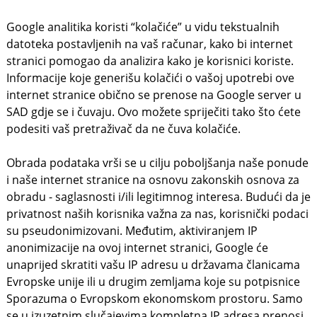
Google analitika koristi “kolačiće” u vidu tekstualnih
datoteka postavljenih na vaš računar, kako bi internet
stranici pomogao da analizira kako je korisnici koriste.
Informacije koje generišu kolačići o vašoj upotrebi ove
internet stranice obično se prenose na Google server u
SAD gdje se i čuvaju. Ovo možete spriječiti tako što ćete
podesiti vaš pretraživač da ne čuva kolačiće.
Obrada podataka vrši se u cilju poboljšanja naše ponude
i naše internet stranice na osnovu zakonskih osnova za
obradu - saglasnosti i/ili legitimnog interesa. Budući da je
privatnost naših korisnika važna za nas, korisnički podaci
su pseudonimizovani. Međutim, aktiviranjem IP
anonimizacije na ovoj internet stranici, Google će
unaprijed skratiti vašu IP adresu u državama članicama
Evropske unije ili u drugim zemljama koje su potpisnice
Sporazuma o Evropskom ekonomskom prostoru. Samo
se u izuzetnim slučajevima kompletna IP adresa prenosi