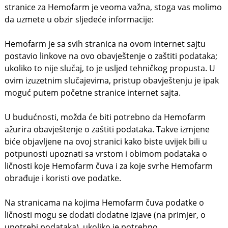
stranice za Hemofarm je veoma važna, stoga vas molimo
da uzmete u obzir sljedeće informacije:
Hemofarm je sa svih stranica na ovom internet sajtu
postavio linkove na ovo obavještenje o zaštiti podataka;
ukoliko to nije slučaj, to je usljed tehničkog propusta. U
ovim izuzetnim slučajevima, pristup obavještenju je ipak
moguć putem početne stranice internet sajta.
U budućnosti, možda će biti potrebno da Hemofarm
ažurira obavještenje o zaštiti podataka. Takve izmjene
biće objavljene na ovoj stranici kako biste uvijek bili u
potpunosti upoznati sa vrstom i obimom podataka o
ličnosti koje Hemofarm čuva i za koje svrhe Hemofarm
obrađuje i koristi ove podatke.
Na stranicama na kojima Hemofarm čuva podatke o
ličnosti mogu se dodati dodatne izjave (na primjer, o
upotrebi podataka), ukoliko je potrebno.