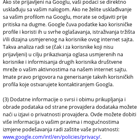
Ako ste prijavljeni na Googlu, vaši podaci se direktno
usklađuju sa vašim nalogom. Ako ne želite usklađivanje
sa vašim profilom na Googlu, morate se odjaviti prije
pritiska na dugme. Google čuva podatke kao korisničke
profile i koristi ih u svrhe oglašavanja, istraživanja tržišta
i/ili dizajna usmjerenog na korisnike ovog internet sajta.
Takva analiza radi se (čak i za korisnike koji nisu
prijavljeni) u cilju prikazivanja oglasa usmjerenih na
korisnike i informisanja drugih korisnika društvene
mreže o vašim aktivnostima na našem internet sajtu.
Imate pravo prigovora na generisanje takvih korisničkih
profila koje ostvarujete kontaktiranjem Googla.
(3) Dodatne informacije o svrsi i obimu prikupljanja i
obrade podataka od strane provajdera dodataka možete
naći u izjavi o privatnosti provajdera. Ovde možete dobiti
više informacija o vašim pravima i mogućnostima
izmjene podešavanja radi zaštite vaše privatnosti:
www.google.com/intl/en/policies/privacy/
.