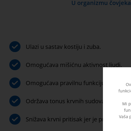
U organizmu čovjeka,
Ulazi u sastav kostiju i zuba.
Omogućava mišićnu aktivnost ljudi.
Omogućava pravilnu funkciju srčanog 
Ov
funkci
Održava tonus krvnih sudova.
Mi p
fun
Vaša p
Snižava krvni pritisak jer je prirodan b