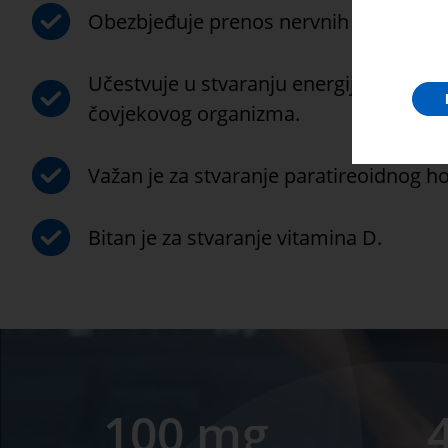
Obezbjeđuje prenos nervnih impulsa.
Učestvuje u stvaranju energije neopho
čovjekovog organizma.
Važan je za stvaranje paratireoidnog 
Bitan je za stvaranje vitamina D.
100 mg