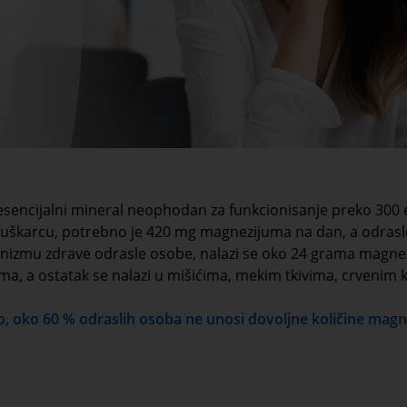
encijalni mineral neophodan za funkcionisanje preko 300 
karcu, potrebno je 420 mg magnezijuma na dan, a odrasloj
nizmu zdrave odrasle osobe, nalazi se oko 24 grama magne
ma, a ostatak se nalazi u mišićima, mekim tkivima, crvenim k
, oko 60 % odraslih osoba ne unosi dovoljne količine mag