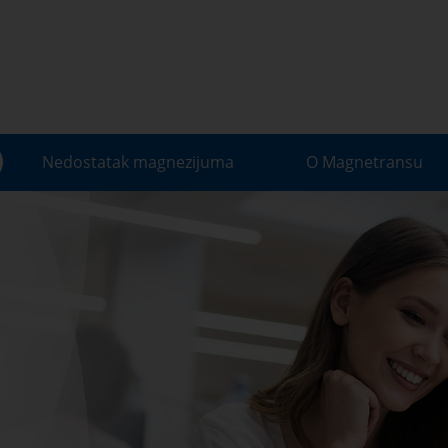
Nedostatak magnezijuma
O Magnetransu