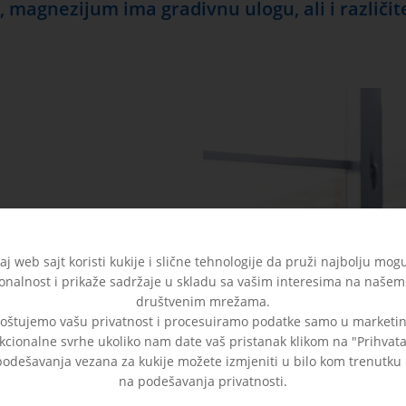
 magnezijum ima gradivnu ulogu, ali i različit
mišića.
aj web sajt koristi kukije i slične tehnologije da pruži najbolju mog
onalnost i prikaže sadržaje u skladu sa vašim interesima na našem 
društvenim mrežama.
oštujemo vašu privatnost i procesuiramo podatke samo u marketin
kcionalne svrhe ukoliko nam date vaš pristanak klikom na "Prihvat
odešavanja vezana za kukije možete izmjeniti u bilo kom trenutku
lokator kalcijuma.
na podešavanja privatnosti.