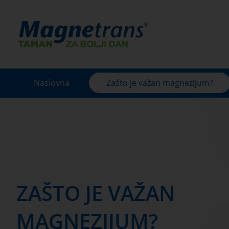
Naslovna
Zašto je važan magnezijum?
ZAŠTO JE VAŽAN
MAGNEZIJUM?