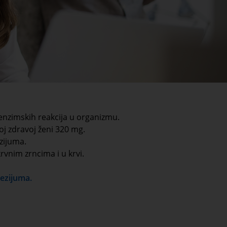
enzimskih reakcija u organizmu.
 zdravoj ženi 320 mg.
zijuma.
rvnim zrncima i u krvi.
nezijuma.