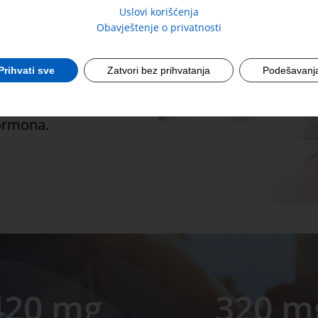
Uslovi korišćenja
Obavještenje o privatnosti
dne za funkciju
Prihvati sve
Zatvori bez prihvatanja
Podešavanj
hormona.
420 mg
320 m