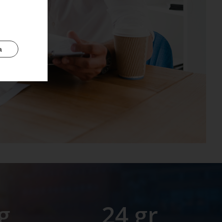
a
g
24 gr