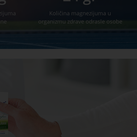
zijuma
Količina magnezijuma u
ene
organizmu zdrave odrasle osobe