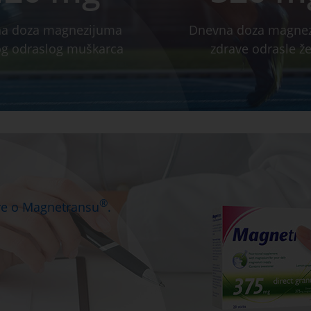
a doza magnezijuma
Dnevna doza magne
og odraslog muškarca
zdrave odrasle ž
®
ore o Magnetransu
.