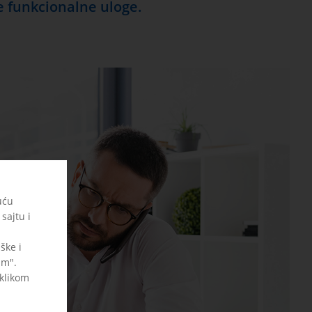
e funkcionalne uloge.
uću
sajtu i
ške i
am".
 klikom