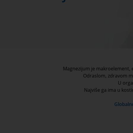
Magnezijum je makroelement, es
Odraslom, zdravom muš
U orga
Najviše ga ima u kosti
Globalno