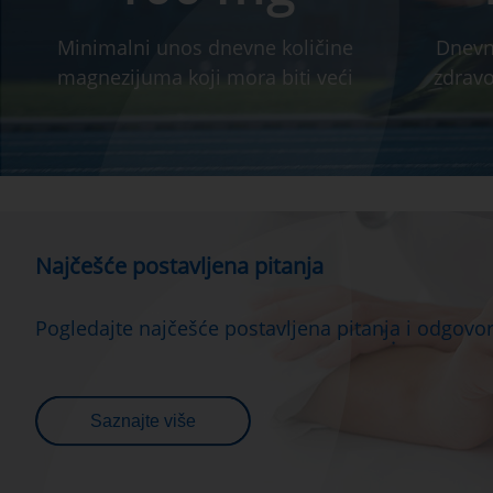
Minimalni unos dnevne količine
Dnevn
magnezijuma koji mora biti veći
zdrav
Najčešće postavljena pitanja
Pogledajte najčešće postavljena pitanja i odgov